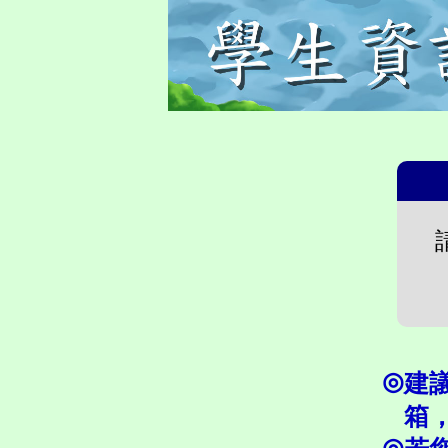
◎
建
箱
◎