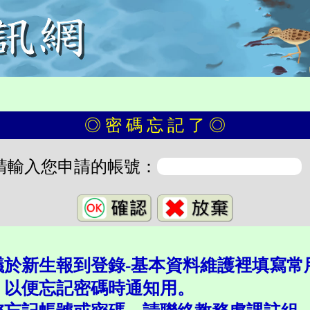
◎ 密 碼 忘 記 了 ◎
請輸入您申請的帳號：
議於新生報到登錄-基本資料維護裡填寫常
，以便忘記密碼時通知用。